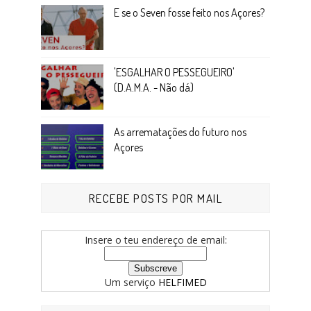
E se o Seven fosse feito nos Açores?
'ESGALHAR O PESSEGUEIRO'
(D.A.M.A. - Não dá)
As arrematações do futuro nos
Açores
RECEBE POSTS POR MAIL
Insere o teu endereço de email:
Um serviço
HELFIMED