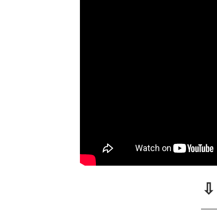
⇩
____