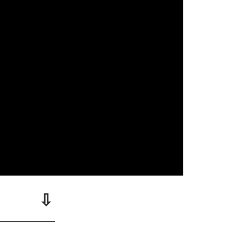
⇩
________________