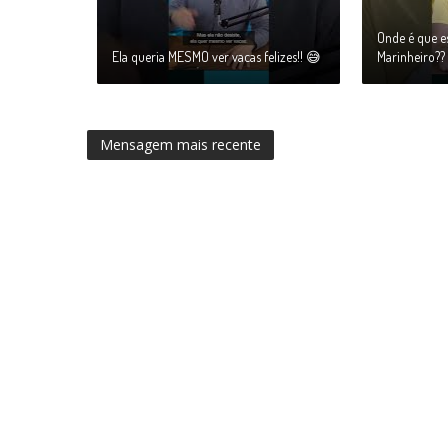
Onde é que es
Ela queria MESMO ver vacas felizes!! 😅
Marinheiro??
Mensagem mais recente