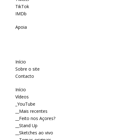
TikTok
IMDb
Apoia
Início
Sobre o site
Contacto
Início
Vídeos
_YouTube
__Mais recentes
__Feito nos Açores?
__Stand Up
__Sketches ao vivo
__Temas originais