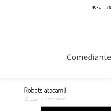
HOME
VÍ
Comediante,
Robots atacam!!
11:16
Shorts
,
Vídeos