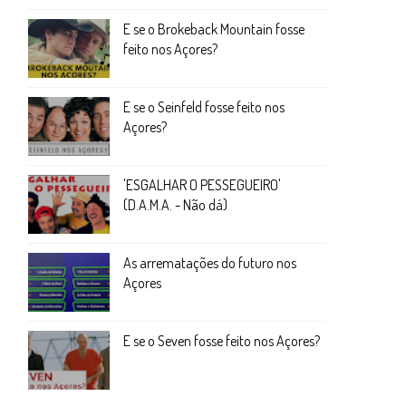
E se o Brokeback Mountain fosse
feito nos Açores?
E se o Seinfeld fosse feito nos
Açores?
'ESGALHAR O PESSEGUEIRO'
(D.A.M.A. - Não dá)
As arrematações do futuro nos
Açores
E se o Seven fosse feito nos Açores?