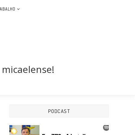
RABALHO
 micaelense!
PODCAST