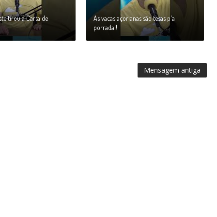
te tirou a Carta de
As vacas açorianas são tesas p'a
porrada!!
Mensagem antiga