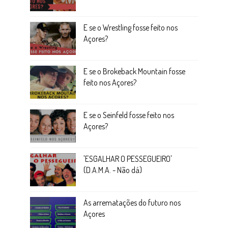
E se o Wrestling fosse feito nos
Açores?
E se o Brokeback Mountain fosse
feito nos Açores?
E se o Seinfeld fosse feito nos
Açores?
'ESGALHAR O PESSEGUEIRO'
(D.A.M.A. - Não dá)
As arrematações do futuro nos
Açores