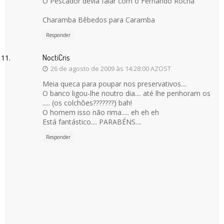
O Pescador devia falar com o Fernando Rocha
Charamba Bêbedos para Caramba
Responder
NoctiCris
26 de agosto de 2009 às 14:28:00 AZOST
Meia queca para poupar nos preservativos....
O banco ligou-lhe noutro dia.... até lhe penhoram os
..... (os colchões???????) bah!
O homem isso não rima..... eh eh eh
Está fantástico.... PARABÉNS....
Responder