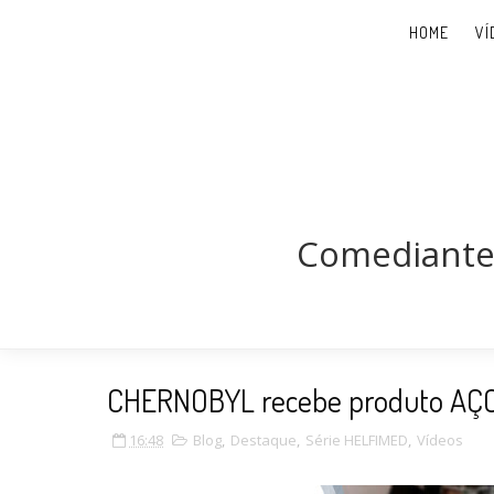
HOME
VÍ
Comediante,
CHERNOBYL recebe produto AÇ
16:48
Blog
,
Destaque
,
Série HELFIMED
,
Vídeos