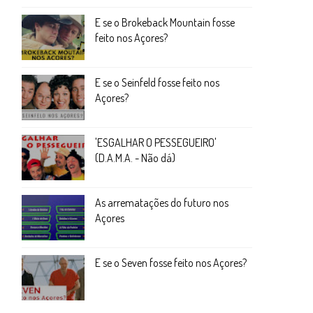
E se o Brokeback Mountain fosse
feito nos Açores?
E se o Seinfeld fosse feito nos
Açores?
'ESGALHAR O PESSEGUEIRO'
(D.A.M.A. - Não dá)
As arrematações do futuro nos
Açores
E se o Seven fosse feito nos Açores?