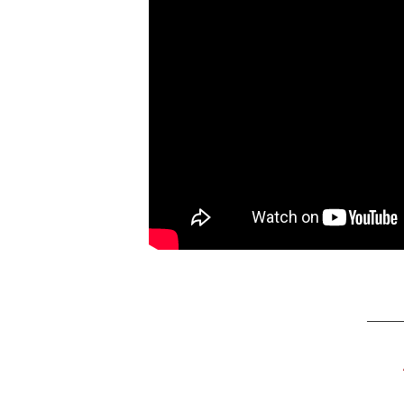
______