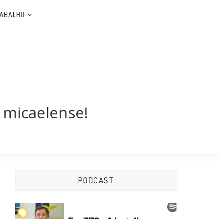
RABALHO
 micaelense!
PODCAST