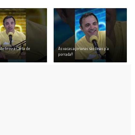
te tirou a Carta de
As vacas açorianas são tesas p'a
porrada!!