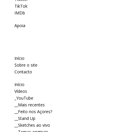
TikTok
IMDb
Apoia
Início
Sobre o site
Contacto
Início
Vídeos
_YouTube
__Mais recentes
__Feito nos Açores?
__Stand Up
__Sketches ao vivo
__Temas originais